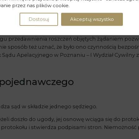
 móc ustalić, czy mamy do czynienia z tą samą wierzyt
anie przez nas plików cookie.
ić bieg przedawnienia, konieczne jest zachowanie t
ywilna z dnia 20 lutego 2021 r., I CSK 566/20]
Dostosuj
Akceptuj wszystko
gody nie określał dokładnie objętej nim wierzytelno
iegu przedawnienia roszczeń objętych żądaniem pozwu
 nie sposób też uznać, że było ono czynnością bezpo
ądu Apelacyjnego w Poznaniu – I Wydział Cywilny z dni
a pojednawczego
a sąd w składzie jednego sędziego.
Jeżeli doszło do ugody, jej osnowę wciąga się do pro
rotokołu i stwierdza podpisami stron. Niemożność 