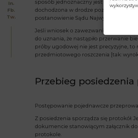
sposób jednoznaczny jest kluczowe, aby
In.
wykorzystyw
dochodzona w drodze pozwu. Aby zawies
Fb.
Tw.
postanowienie Sądu Najwyższego – Izba C
Jeśli wniosek o zawezwanie do próby u
do uznania, że nastąpiło przerwanie b
próby ugodowej nie jest precyzyjne, to
przedmiotowego roszczenia [tak: wyrok S
Przebieg posiedzeni
Postępowanie pojednawcze przeprowadz
Z posiedzenia sporządza się protokół. 
dokumencie stanowiącym załącznik do p
protokole.