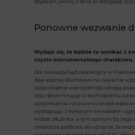
Wydział Cywilny z dnia 10 listopada 2021 
Ponowne wezwanie do
Wydaje się, że będzie to wynikać z k
czysto instrumentalnego charakteru.
Jak zauważył Sąd Apelacyjny w Krakowie
daje szansę dłużnikowi na zawarcie ugo
zaspokojenia wierzytelności drogą poj
oraz determinację w dochodzeniu swoi
zaspokojenia
roszczenia
przed właściw
występując z kolejnym wnioskiem ugodo
wobec dłużnika, a tym samym by tego rod
zwłaszcza podstaw do uznania, że wsz
rozumieniu przyjętym w art. 5 KC albo 