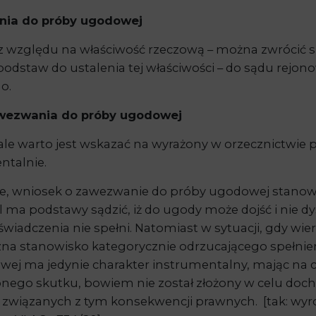
nia do próby ugodowej
 względu na właściwość rzeczową – można zwrócić s
podstaw do ustalenia tej właściwości – do sądu rejo
o.
awezwania do próby ugodowej
, ale warto jest wskazać na wyrażony w orzecznictwi
ntalnie.
e, wniosek o zawezwanie do próby ugodowej stanowi
iel ma podstawy sądzić, iż do ugody może dojść i nie
iadczenia nie spełni. Natomiast w sytuacji, gdy wie
zna stanowisko kategorycznie odrzucającego spełnien
ej ma jedynie charakter instrumentalny, mając na c
zonego skutku, bowiem nie został złożony w celu doc
i związanych z tym konsekwencji prawnych. [tak: wy