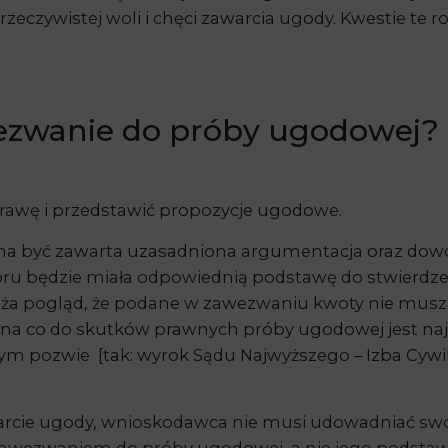
rzeczywistej woli i chęci zawarcia ugody. Kwestie te
ezwanie do próby ugodowej?
rawę i przedstawić propozycje ugodowe.
 być zawarta uzasadniona argumentacja oraz dowody 
ru będzie miała odpowiednią podstawę do stwierdzeni
zeważa pogląd, że podane w zawezwaniu kwoty nie mus
na co do skutków prawnych próby ugodowej jest naj
 pozwie [tak: wyrok Sądu Najwyższego – Izba Cywilna z
cie ugody, wnioskodawca nie musi udowadniać swoje