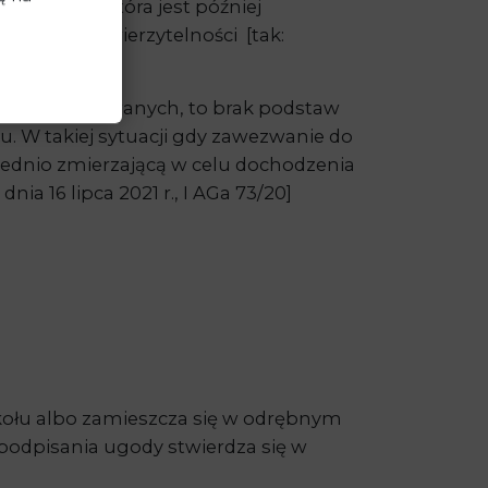
elnością, która jest później
ożsamości wierzytelności [tak:
ści wobec pozwanych, to brak podstaw
. W takiej sytuacji gdy zawezwanie do
średnio zmierzającą w celu dochodzenia
a 16 lipca 2021 r., I AGa 73/20]
tokołu albo zamieszcza się w odrębnym
podpisania ugody stwierdza się w