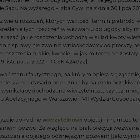
zawezwaniem do próby ugodowej, a nie jego podstawa
 Sądu Najwyższego – Izba Cywilna z dnia 30 lipca 2019 r
 z wielu roszczeń, których wartość i termin płatności
 określenie tych roszczeń w wezwaniu do ugody, aby 
 wskazać, jakie roszczenia wchodzą w skład kwoty wierz
kreślenie sprawy nie zwalnia wnioskodawcy od precyzyj
e roszczenia o jakiej kwocie i w jakim terminie zosta
 listopada 2022 r., I CSK 4241/22].
ać stanu faktycznego, na którym opiera się żądanie
nie. Za nieuzasadnione uznać by należało oczekiwa
ch wynikałaby dochodzona wierzytelność, czy też in
u Apelacyjnego w Warszawie – VII Wydział Gospodarczy
cyzuje dokładnie
wierzytelności
objętej nim, może to
aniem pozwu. Ze względu na brak precyzji wezwania 
roszczenia objętego późniejszym pozwem [tak: wyrok