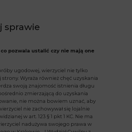
 sprawie
co pozwala ustalić czy nie mają one
róby ugodowej, wierzyciel nie tylko
j strony. Wyraża również chęć uzyskania
erdza swoją znajomość istnienia długu
ośrednio zmierzającą do uzyskania
owanie, nie można bowiem uznać, aby
rzyciel nie zachowywał się lojalnie
zianej w art. 123 § 1 pkt 1 KC. Nie ma
wierzyciel nadużywa swojego prawa w
ego w Krakowie – I Wydział Cywilny z