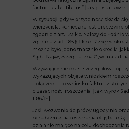
podstawa faktyczna żądania objętego 
factum dabo tibi ius” [tak: postanowienie
W sytuacji, gdy wierzytelność składa się
wierzyciela, konieczne jest precyzyjne
zgodnie z art. 123 k.c. Należy dokładnie
zgodnie z art. 185 § 1 k.p.c. Zwięzłe o
można było jednoznacznie określić, jaki
Sądu Najwyższego – Izba Cywilna z dnia 9
Wzywający nie musi szczegółowo opisyw
wykazujących objęte wnioskiem roszcze
dołączenie do wniosku faktur, z który
o zasadności roszczenia [tak: wyrok Sąd
1186/18].
Jeśli wezwanie do próby ugody nie pre
przedawnienia roszczenia objętego żąd
działanie mające na celu dochodzenie 