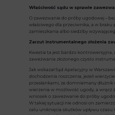
Właściwość sądu w sprawie zawezwa
O zawezwanie do próby ugodowej – bez
właściwego dla przeciwnika, a w braku 
zamieszkania albo siedziby wzywająceg
Zarzut instrumentalnego złożenia z
Kwestia ta jest bardzo kontrowersyjna
zawezwania złożonego czysto instrume
Jak wskazał Sąd Apelacyjny w Warszawi
dochodzenia roszczenia, jeżeli wierzyc
przesłankami, że domniemany dłużnik św
wierzenia w możliwość ugody, a wręcz 
wniosek o zawezwanie do próby ugodow
W takiej sytuacji nie odnosi on zamier
celu uniknięcia skutków upływu czasu 