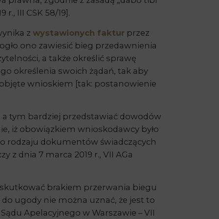
 prawna, zgodnie z zasadą „dabo tibi
., III CSK 58/19].
 wynika z
wystawionych faktur
przez
mogło ono zawiesić bieg przedawnienia
ytelności, a także określić sprawę
nego określenia swoich żądań, tak aby
ły objęte wnioskiem [tak: postanowienie
, a tym bardziej przedstawiać dowodów
nie, iż obowiązkiem wnioskodawcy było
nego rodzaju dokumentów świadczących
 z dnia 7 marca 2019 r., VII AGa
 skutkować brakiem przerwania biegu
do ugody nie można uznać, że jest to
 Sądu Apelacyjnego w Warszawie – VII