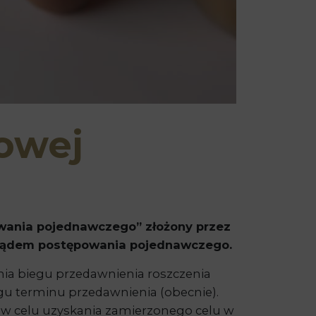
owej
wania pojednawczego” złożony przez
 sądem postępowania pojednawczego.
nia biegu przedawnienia roszczenia
egu terminu przedawnienia (obecnie).
o w celu uzyskania zamierzonego celu w