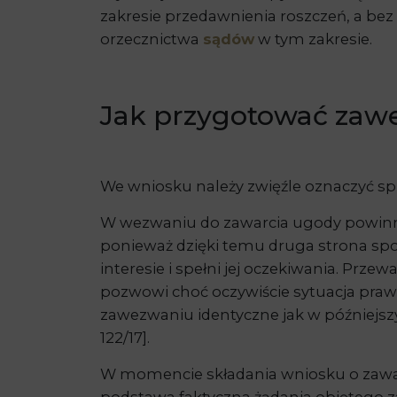
zakresie przedawnienia roszczeń, a bez 
orzecznictwa
sądów
w tym zakresie.
Jak przygotować zaw
We wniosku należy zwięźle oznaczyć sp
W wezwaniu do zawarcia ugody powinna
ponieważ dzięki temu druga strona spo
interesie i spełni jej oczekiwania. Pr
pozwowi choć oczywiście sytuacja praw
zawezwaniu identyczne jak w późniejszym
122/17].
W momencie składania wniosku o zawar