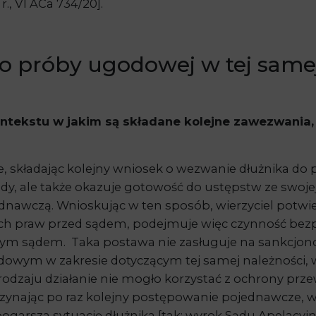
r., VI ACa 734/20].
 próby ugodowej w tej samej
ontekstu w jaki
m
są składane kolejne zawezwania, 
, składając kolejny wniosek o wezwanie dłużnika do p
dy, ale także okazuje gotowość do ustępstw ze swoje
ednawczą. Wnioskując w ten sposób, wierzyciel potwi
ch praw przed sądem, podejmuje więc czynność bezp
ym sądem. Taka postawa nie zasługuje na sankcjon
wym w zakresie dotyczącym tej samej należności, wie
zaju działanie nie mogło korzystać z ochrony przewid
czynając po raz kolejny postępowanie pojednawcze, 
pogarsza sytuację dłużnika [tak: wyrok Sądu Apelacyjn