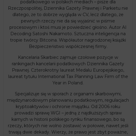
podatkowego w polskich mediach – pisze dla
Rzeczpospolitej, Dziennika Gazety Prawnej i Parkietu nie
dlatego, że to dobrze wygląda w CV, lecz dlatego, że
pewnych rzeczy nie da się wyjaśnić w piśmie
procesowym i ktoś musi je powiedzieć głośno. Autor AI
Decoding Satoshi Nakamoto. Sztuczna inteligencja na
tropie twórcy Bitcoina. Współautor nagrodzonej książki
Bezpieczeństwo współczesnej firmy.
Kancelaria Skarbiec zajmuje czołowe pozycje w
rankingach kancelarii podatkowych Dziennika Gazety
Prawnej. Czterokrotny laureat Medalu Europejskiego,
laureat tytułu International Tax Planning Law Firm of the
Year in Poland.
Specjalizuje się w sporach z organami skarbowymi,
międzynarodowym planowaniu podatkowym, regulacjach
kryptoaktywów i ochronie majątku. Od 2006 roku
prowadzi sprawę WGI – jedną z najdłuższych spraw
karnych w historii polskiego rynku finansowego, bo są
rzeczy, których nie wolno zostawić w połowie, nawet jeśli
trwają dwie dekady. Wierzy, że prawo jest zbyt poważne,