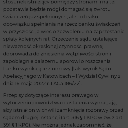
stosunek istniejący pomiędzy stronami i na tej
podstawie będzie mógł domagać się zwrotu
świadczeń już spełnionych, ale i o braku
obowiązku spełniania na rzecz banku świadczeń
w przyszłości, a więc o zezwoleniu na zaprzestanie
spłaty kolejnych rat. Orzeczenie sądu ustalające
nieważność określonej czynności prawnej
doprowadzi do zniesienia wątpliwości stron i
zapobiegnie dalszemu sporowi o roszczenia
banku wynikające z umowy [tak: wyrok Sądu
Apelacyjnego w Katowicach – I Wydział Cywilny z
dnia 16 maja 2022 r. I ACa 186/22].
Przepisy dotyczące interesu prawego w
wytoczeniu powództwa o ustalenia wymagają,
aby istniał on w chwili zamknięcia rozprawy przed
sądem drugiej instancji (art. 316 § 1 KPC w zw. z art.
391 § 1 KPC). Nie można jednak zapomnieć, że