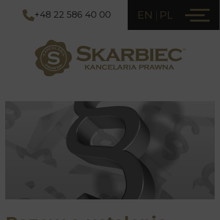
EN
PL
+48 22 586 40 00