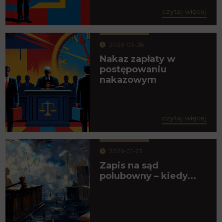
czytaj więcej
2026-03-28
Nakaz zapłaty w
postępowaniu
nakazowym
czytaj więcej
2026-01-23
Zapis na sąd
polubowny – kiedy...