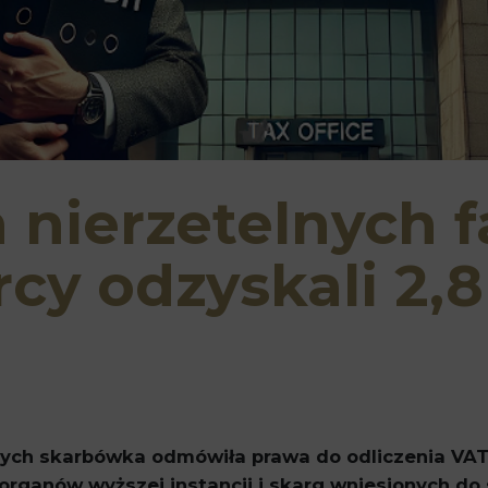
nierzetelnych f
cy odzyskali 2,8
rych skarbówka odmówiła prawa do odliczenia VAT
organów wyższej instancji i skarg wniesionych do 