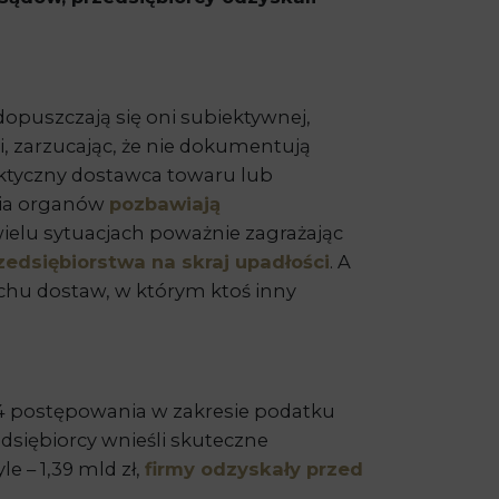
dopuszczają się oni subiektywnej,
i, zarzucając, że nie dokumentują
aktyczny dostawca towaru lub
enia organów
pozbawiają
elu sytuacjach poważnie zagrażając
edsiębiorstwa na skraj upadłości
. A
cuchu dostaw, w którym ktoś inny
894 postępowania w zakresie podatku
dsiębiorcy wnieśli skuteczne
e – 1,39 mld zł,
firmy odzyskały przed