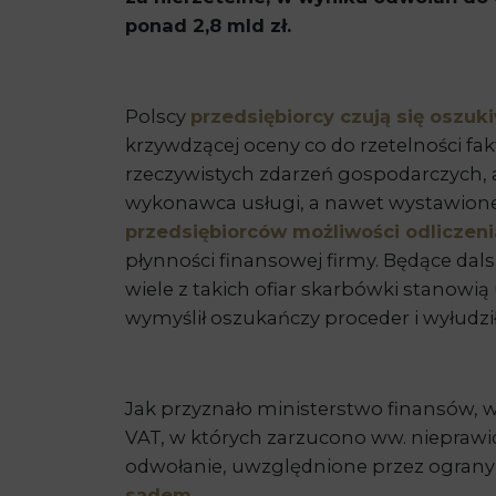
ponad 2,8 mld zł.
Polscy
przedsiębiorcy czują się oszu
krzywdzącej oceny co do rzetelności fak
rzeczywistych zdarzeń gospodarczych, 
wykonawca usługi, a nawet wystawione 
przedsiębiorców możliwości odliczen
płynności finansowej firmy. Będące da
wiele z takich ofiar skarbówki stanowią
wymyślił oszukańczy proceder i wyłudził
Jak przyznało ministerstwo finansów, w
VAT, w których zarzucono ww. nieprawi
odwołanie, uwzględnione przez ograny wyż
sądem
.