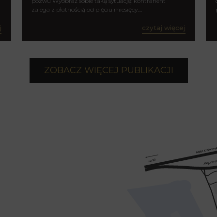
pozwu Wyobraź sobie taką sytuację: kontrahent
zalega z płatnością od pięciu miesięcy.…
j
czytaj więcej
ZOBACZ WIĘCEJ PUBLIKACJI