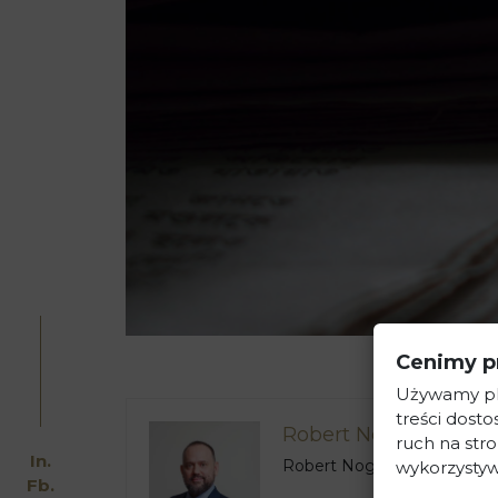
Cenimy p
Używamy pli
treści dost
Robert Nogacki
ruch na stro
In.
Robert Nogacki – radca praw
wykorzystyw
Fb.