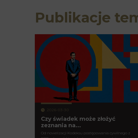
Publikacje te
2026-03-30
Czy świadek może złożyć
zeznania na...
Od nowelizacji Kodeksu postępowania cywilnego z