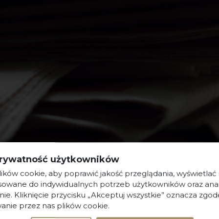
rywatność użytkowników
ków cookie, aby poprawić jakość przeglądania, wyświetlać
osowane do indywidualnych potrzeb użytkowników oraz ana
nie. Kliknięcie przycisku „Akceptuj wszystkie” oznacza zgod
ny (WA-9026), założyciel Kancelarii Prawnej Skarbiec.
anie przez nas plików cookie.