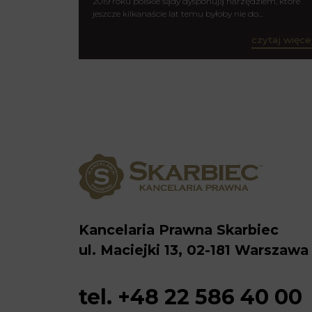
2019 roku polskie sądy dysponują narzędziem, które
jeszcze kilkanaście lat temu byłoby nie do…
czytaj więce
Kancelaria Prawna Skarbiec
ul. Maciejki 13, 02-181 Warszawa
tel. +48 22 586 40 00