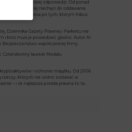
e prawo nie ma gotowej odpowiedzi. Od ponad
racyjnych i ludzkiej niechęci do oddawania
tych z listy Forbesa po tych, którym fiskus
j, Dziennika Gazety Prawnej i Parkietu nie
m i ktoś musi je powiedzieć głośno. Autor AI
ki Bezpieczeństwo współczesnej firmy.
. Czterokrotny laureat Medalu
kryptoaktywów i ochronie majątku. Od 2006
ą rzeczy, których nie wolno zostawić w
żnie – i że najlepsza porada prawna to ta,