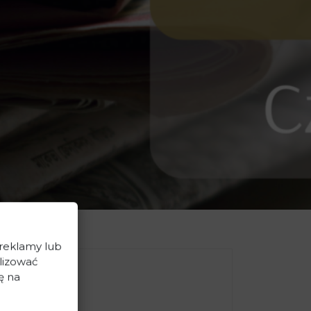
 reklamy lub
lizować
ę na