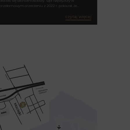
okazać się bezwartościowy. Sąd Najwyższy w
przełomowym orzeczeniu z 2022 r. pokazał, że…
czytaj więcej