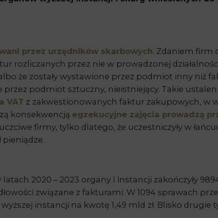
kiwani przez urzędników skarbowych
. Zdaniem firm 
tur rozliczanych przez nie w prowadzonej działalnośc
albo że zostały wystawione przez podmiot inny niż f
przez podmiot sztuczny, nieistniejący. Takie ustal
ia VAT
z zakwestionowanych faktur zakupowych, w wi
lszą konsekwencją
egzekucyjne zajęcia prowadzą prz
 uczciwe firmy, tylko dlatego, że uczestniczyły w łań
 pieniądze.
 latach 2020 – 2023 organy I instancji zakończyły 9
dłowości związane z fakturami. W 1094 sprawach prze
szej instancji na kwotę 1,49 mld zł. Blisko drugie tyl