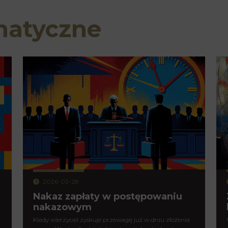
matyczne
2026-03-28
Nakaz zapłaty w postępowaniu
nakazowym
Kiedy wierzyciel zyskuje przewagę już w dniu złożenia