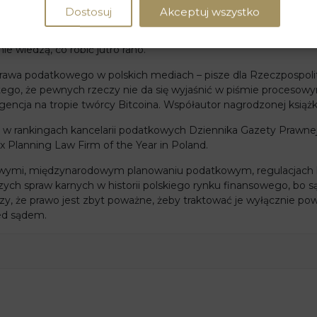
 się prawem. I są tacy, którzy zajmują się problemami, na któr
Dostosuj
Akceptuj wszystko
karbiec pracuje na przecięciu prawa podatkowego, struktur korpo
stwu należy. Doradzamy przedsiębiorcom z kilkunastu krajów – od 
nie wiedzą, co robić jutro rano.
awa podatkowego w polskich mediach – pisze dla Rzeczpospolite
atego, że pewnych rzeczy nie da się wyjaśnić w piśmie procesowy
gencja na tropie twórcy Bitcoina. Współautor nagrodzonej książ
e w rankingach kancelarii podatkowych Dziennika Gazety Prawnej
ax Planning Law Firm of the Year in Poland.
rbowymi, międzynarodowym planowaniu podatkowym, regulacjach 
zych spraw karnych w historii polskiego rynku finansowego, bo s
zy, że prawo jest zbyt poważne, żeby traktować je wyłącznie powa
zed sądem.