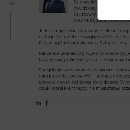
Są prawnicy, którzy zajmują
Tw.
dwudziestu lat Kancelaria S
państwu więcej, niż się pań
właśnie zajął konto i którzy 
Jeden z najczęściej cytowanych ekspertów pr
dlatego, że to dobrze wygląda w CV, lecz dl
Decoding Satoshi Nakamoto. Sztuczna inteli
Kancelaria Skarbiec zajmuje czołowe pozycj
Europejskiego, laureat tytułu International T
Specjalizuje się w sporach z organami ska
roku prowadzi sprawę WGI – jedną z najdłużs
połowie, nawet jeśli trwają dwie dekady. Wier
dzięki której klient nigdy nie musi stanąć pr