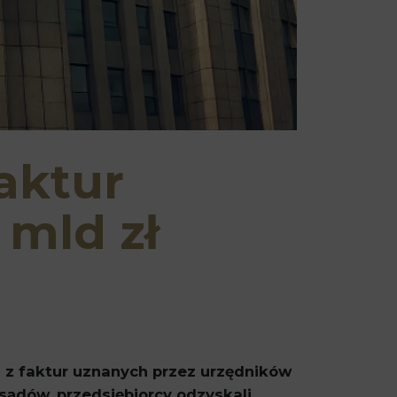
aktur
 mld zł
 z faktur uznanych przez urzędników
sądów, przedsiębiorcy odzyskali