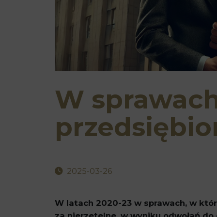
W sprawach 
przedsiębior
2025-03-26
W latach 2020-23 w sprawach, w któ
za nierzetelne, w wyniku odwołań do 