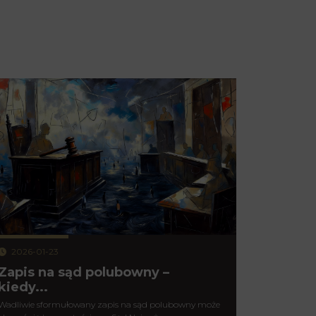
2026-01-23
Zapis na sąd polubowny –
kiedy...
Wadliwie sformułowany zapis na sąd polubowny może