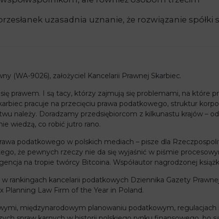
przesłanek uzasadnia uznanie, że rozwiązanie spółki
ny (WA-9026), założyciel Kancelarii Prawnej Skarbiec.
 się prawem. I są tacy, którzy zajmują się problemami, na któr
karbiec pracuje na przecięciu prawa podatkowego, struktur korpo
stwu należy. Doradzamy przedsiębiorcom z kilkunastu krajów – od 
nie wiedzą, co robić jutro rano.
awa podatkowego w polskich mediach – pisze dla Rzeczpospolite
atego, że pewnych rzeczy nie da się wyjaśnić w piśmie procesowy
gencja na tropie twórcy Bitcoina. Współautor nagrodzonej książ
e w rankingach kancelarii podatkowych Dziennika Gazety Prawnej
ax Planning Law Firm of the Year in Poland.
rbowymi, międzynarodowym planowaniu podatkowym, regulacjach 
zych spraw karnych w historii polskiego rynku finansowego, bo s