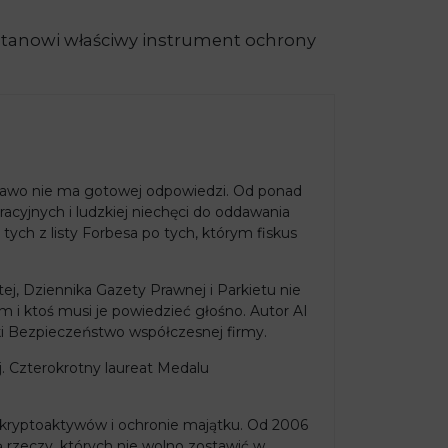
 stanowi właściwy instrument ochrony
e prawo nie ma gotowej odpowiedzi. Od ponad
racyjnych i ludzkiej niechęci do oddawania
tych z listy Forbesa po tych, którym fiskus
j, Dziennika Gazety Prawnej i Parkietu nie
m i ktoś musi je powiedzieć głośno. Autor AI
ki Bezpieczeństwo współczesnej firmy.
. Czterokrotny laureat Medalu
kryptoaktywów i ochronie majątku. Od 2006
ą rzeczy, których nie wolno zostawić w