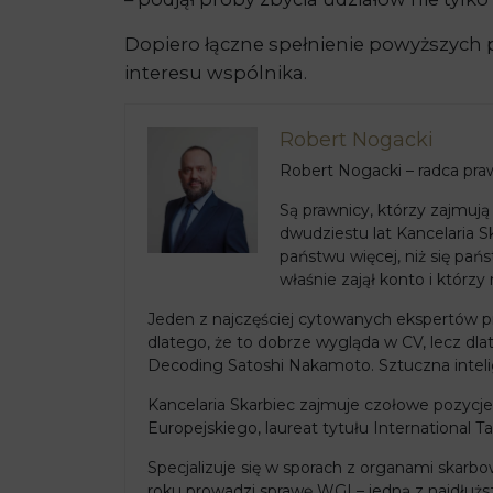
Dopiero łączne spełnienie powyższych 
interesu wspólnika.
Robert Nogacki
Robert Nogacki – radca praw
Są prawnicy, którzy zajmują
dwudziestu lat Kancelaria S
państwu więcej, niż się pań
właśnie zajął konto i którzy 
Jeden z najczęściej cytowanych ekspertów pr
dlatego, że to dobrze wygląda w CV, lecz dl
Decoding Satoshi Nakamoto. Sztuczna inteli
Kancelaria Skarbiec zajmuje czołowe pozycj
Europejskiego, laureat tytułu International T
Specjalizuje się w sporach z organami ska
roku prowadzi sprawę WGI – jedną z najdłużs