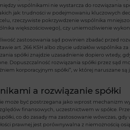
 między wspólnikami nie wystarcza do rozwiązania spó
kich jak: trudności w podejmowaniu kluczowych decyz
celu, rzeczywiste pokrzywdzenie wspólnika mniejszo
spólnika większościowego), czy uniemożliwienie wyk
iwość zastosowania sąd powinien zbadać przed rozwi
tawie art. 266 KSH albo zbycie udziałów wspólnika za
ia spółki znajdzie uzasadnienie dopiero wtedy, gdy
ne. Dopuszczalność rozwiązania spółki przez sąd mo
ęźniem korporacyjnym spółki”, w której naruszane są j
nikami a rozwiązanie spółki
 nie może być postrzegana jako wprost mechanizm wy
 względów finansowych, uczestnictwem w spółce. Pr
spółki, co do zasady ma zastosowanie wówczas, gdy 
ści prawnej jest porównywalna z niemożnością osiągni