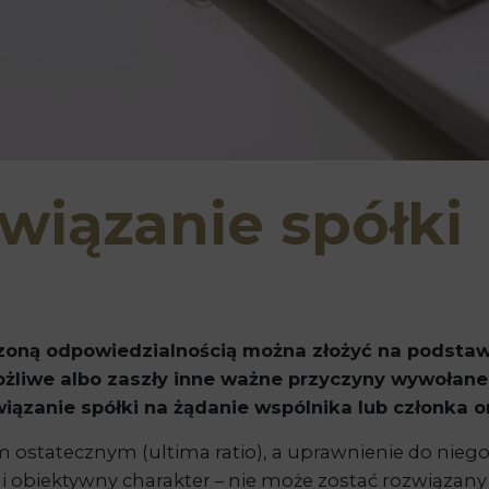
wiązanie spółki
zoną odpowiedzialnością można złożyć na podstawie 
emożliwe albo zaszły inne ważne przyczyny wywołan
ązanie spółki na żądanie wspólnika lub członka or
m ostatecznym (ultima ratio), a uprawnienie do niego
i obiektywny charakter – nie może zostać rozwiązan