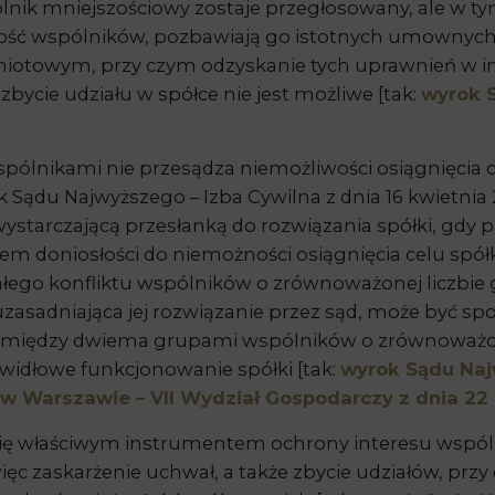
lnik mniejszościowy zostaje przegłosowany, ale w tym
zość wspólników, pozbawiają go istotnych umownyc
iotowym, przy czym odzyskanie tych uprawnień w in
zbycie udziału w spółce nie jest możliwe [tak:
wyrok S
spólnikami nie przesądza niemożliwości osiągnięcia ce
 Sądu Najwyższego – Izba Cywilna z dnia 16 kwietnia 201
starczającą przesłanką do rozwiązania spółki, gdy p
 doniosłości do niemożności osiągnięcia celu spółki
ałego konfliktu wspólników o zrównoważonej liczbie 
 uzasadniająca jej rozwiązanie przez sąd, może być 
 między dwiema grupami wspólników o zrównoważonej
widłowe funkcjonowanie spółki [tak:
wyrok Sądu Najw
 Warszawie – VII Wydział Gospodarczy z dnia 22 lu
 się właściwym instrumentem ochrony interesu wspól
ięc zaskarżenie uchwał, a także zbycie udziałów, p