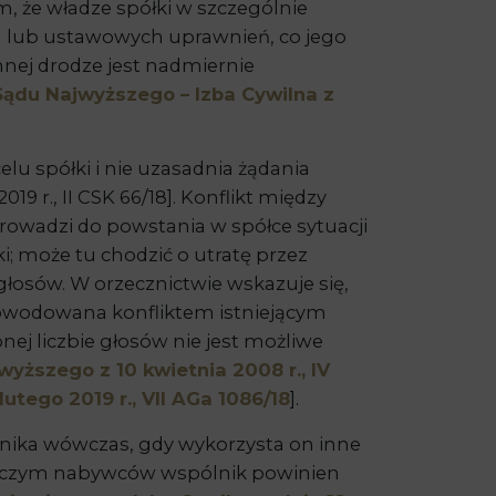
, że władze spółki w szczególnie
h lub ustawowych uprawnień, co jego
nej drodze jest nadmiernie
ądu Najwyższego – Izba Cywilna z
lu spółki i nie uzasadnia żądania
9 r., II CSK 66/18]. Konflikt między
rowadzi do powstania w spółce sytuacji
; może tu chodzić o utratę przez
głosów. W orzecznictwie wskazuje się,
spowodowana konfliktem istniejącym
 liczbie głosów nie jest możliwe
yższego z 10 kwietnia 2008 r., IV
tego 2019 r., VII AGa 1086/18
].
nika wówczas, gdy wykorzysta on inne
rzy czym nabywców wspólnik powinien