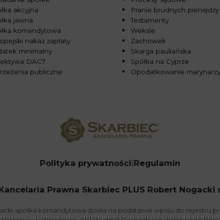
łka akcyjna
Pranie brudnych pieniędzy
łka jawna
Testamenty
ółka komandytowa
Weksle
opejski nakaz zapłaty
Zachowek
atek minimalny
Skarga pauliańska
rektywa DAC7
Spółka na Cyprze
rzeżenia publiczne
Opodatkowanie marynarz
Polityka prywatności
Regulamin
Kancelaria Prawna Skarbiec PLUS Robert Nogacki sp.
acki spółka komandytowa działa na podstawie wpisu do rejestru 