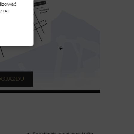
lizować
ę na
DOJAZDU
Rezydencja podatkowa Malta