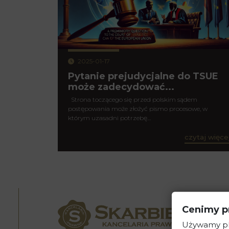
2025-01-17
Pytanie prejudycjalne do TSUE
może zadecydować...
Strona toczącego się przed polskim sądem
postępowania może złożyć pismo procesowe, w
którym uzasadni potrzebę…
czytaj więce
Cenimy p
Używamy pli