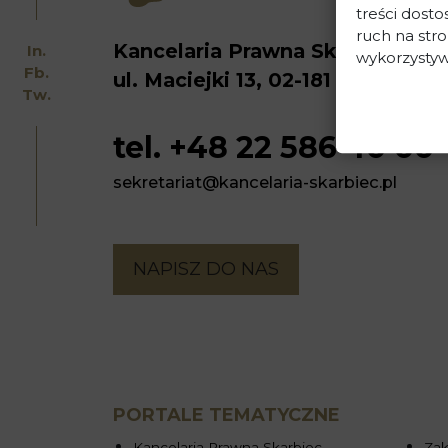
treści dost
ruch na stro
Kancelaria Prawna Skarbiec
In.
wykorzystyw
Fb.
ul. Maciejki 13, 02-181 Warszawa
Tw.
tel. +48 22 586 40 00
sekretariat@kancelaria-skarbiec.pl
NAPISZ DO NAS
PORTALE TEMATYCZNE
Kancelaria Prawna Skarbiec
Zak