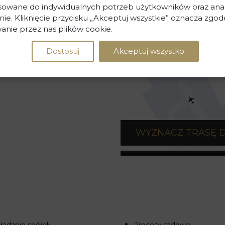
osowane do indywidualnych potrzeb użytkowników oraz ana
nie. Kliknięcie przycisku „Akceptuj wszystkie” oznacza zgod
anie przez nas plików cookie.
Dostosuj
Akceptuj wszystko
WYZNACZ TRASĘ 
ładanie spółek
Procesy sądowe