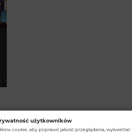
j
rywatność użytkowników
ków cookie, aby poprawić jakość przeglądania, wyświetlać