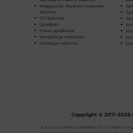
Księgowość Skarbiec Corporate
Spó
Services
Spó
CIT Estoński
Sp
Upadłości
Eur
Prawo spadkowe
Pod
Windykacja należności
Dy
Fundacja rodzinna
Ost
Copyright © 2011-2026 
Kancelaria Prawna Skarbiec PLUS Robert Nog